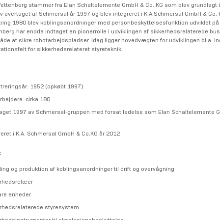
Wettenberg stammer fra Elan Schaltelemente GmbH & Co. KG som blev grundlagt 
ev overtaget af Schmersal år 1997 og blev integreret i K.A.Schmersal GmbH & Co. 
ring 1980 blev koblingsanordninger med personbeskyttelsesfunktion udviklet p
enberg har endda indtaget en pionerrolle i udviklingen af sikkerhedsrelaterede b
åde at sikre robotarbejdspladser. Idag ligger hovedvægten for udviklingen bl.a. in
kationsfelt for sikkerhedsrelateret styreteknik.
treringsår: 1952 (opkøbt 1997)
bejdere: cirka 180
aget 1997 av Schmersal-gruppen med forsat ledelse som Elan Schaltelemente 
reret i K.A. Schmersal GmbH & Co.KG år 2012
:
ling og produktion af koblingsanordninger til drift og overvågning
rhedsrelæer
are enheder
rhedsrelaterede styresystem
rhedsinstrumenter til eksplosionsbeskyttelse