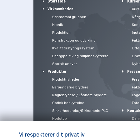
Startside
Kurser
Virksomheden
Kurs
Schmersal gruppen
Rådg
Kronik
Kons
Produktion
Insta
Konstruktion og udvikling
Fakta
Kvalitetsstyringssystem
Litte
Energipolitik og miljøbeskyttelse
Link
Socialt ansvar
Nyh
Produkter
Presse
Produktnyheder
Pres
Berøringsfrie brydere
Fakta
Nøglebrydere / Låsbare brydere
Logo
Optisk beskyttelse
Foto
Sikkerhedsrelæ/Sikkerheds-PLC
Kontak
Nødstop
Dan
Webshop
Indust
Vi respekterer dit privatliv
Brochurer
Aktuel