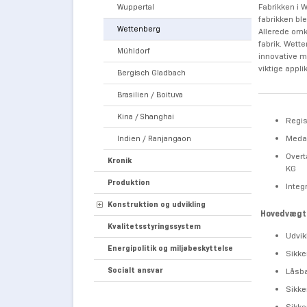
Fabrikken i 
Wuppertal
fabrikken bl
Wettenberg
Allerede omk
fabrik. Wett
Mühldorf
innovative m
viktige appli
Bergisch Gladbach
Brasilien / Boituva
Kina / Shanghai
Regis
Medar
Indien / Ranjangaon
Overt
Kronik
KG
Produktion
Integ
Konstruktion og udvikling
Hovedvægt
Kvalitetsstyringssystem
Udvik
Energipolitik og miljøbeskyttelse
Sikke
Socialt ansvar
Låsb
Sikke
Sikke