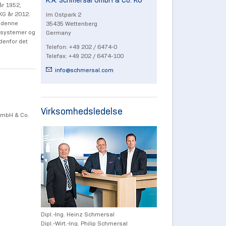
K.A. Schmersal GmbH & Co. KG
år 1952,
KG år 2012.
Im Ostpark 2
å denne
35435 Wettenberg
ussystemer og
Germany
denfor det
Telefon: +49 202 / 6474-0
Telefax: +49 202 / 6474-100
info@
schmersal.com
Virksomhedsledelse
GmbH & Co.
Dipl.-Ing. Heinz Schmersal
Dipl.-Wirt.-Ing. Philip Schmersal