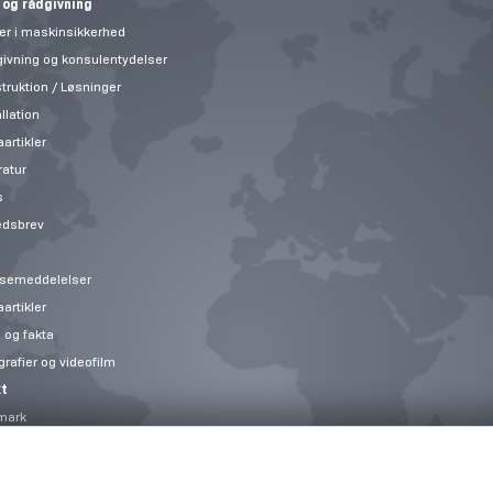
 og rådgivning
er i maskinsikkerhed
ivning og konsulentydelser
truktion / Løsninger
llation
artikler
ratur
s
edsbrev
semeddelelser
artikler
 og fakta
grafier og videofilm
t
mark
ry Solutions
t