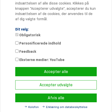
indsættelsen af alle disse cookies. Klikkes på
knappen "Accepterer udvalgte", accepterer du kun
indsættelsen af de cookies, der anvendes til de
af dig valgte formål.
Dit valg:
Obligatorisk
Personificerede indhold
Kontakt
Feedback
Telefon: +45 70 20 90 27
Telefax: +45 70 20 90 37
Eksterne medier: YouTube
info-dk@
schmersal.com
Accepter alle
Accepter udvalgte
© 2026 Schmersal Danmark A/S ·
Redaktionsruta
·
Terms and
Conditions
·
Sekretesspolicy
Afvis alle
Kolofon
Erklæring om databeskyttelse