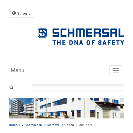
Sprog
Menu
Toggle
Home
Virksomheden
Schmersal gruppen
Mühldorf