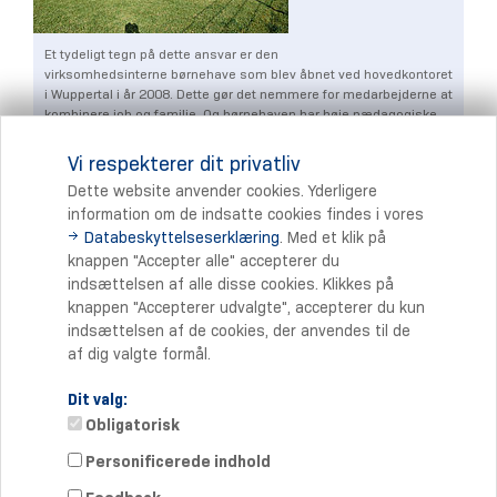
Et tydeligt tegn på dette ansvar er den
virksomhedsinterne børnehave som blev åbnet ved hovedkontoret
i Wuppertal i år 2008. Dette gør det nemmere for medarbejderne at
kombinere job og familie. Og børnehaven har høje pædagogiske
krav: Børn i børnehavealderen er specielt modtagelige og
videbegærlige, derfor bør man ”legende let” fremme denne
Vi respekterer dit privatliv
læringsproces på en målrettet måde.
Dette website anvender cookies. Yderligere
information om de indsatte cookies findes i vores
Databeskyttelseserklæring
. Med et klik på
Print
knappen "Accepter alle" accepterer du
indsættelsen af alle disse cookies. Klikkes på
knappen "Accepterer udvalgte", accepterer du kun
indsættelsen af de cookies, der anvendes til de
af dig valgte formål.
Dit valg:
Obligatorisk
Personificerede indhold
Kontakt