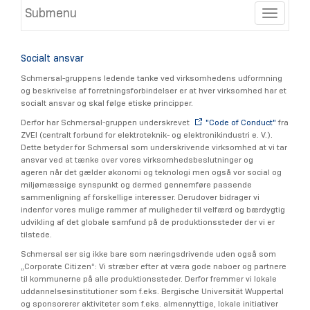
Submenu
Toggle
Socialt ansvar
Schmersal-gruppens ledende tanke ved virksomhedens udformning
og beskrivelse af forretningsforbindelser er at hver virksomhed har et
socialt ansvar og skal følge etiske principper.
Derfor har Schmersal-gruppen underskrevet
"Code of Conduct"
fra
ZVEI (centralt forbund for elektroteknik- og elektronikindustri e. V.).
Dette betyder for Schmersal som underskrivende virksomhed at vi tar
ansvar ved at tænke over vores virksomhedsbeslutninger og
ageren når det gælder økonomi og teknologi men også vor social og
miljømæssige synspunkt og dermed gennemføre passende
sammenligning af forskellige interesser. Derudover bidrager vi
indenfor vores mulige rammer af muligheder til velfærd og bærdygtig
udvikling af det globale samfund på de produktionssteder der vi er
tilstede.
Schmersal ser sig ikke bare som næringsdrivende uden også som
„Corporate Citizen“: Vi stræber efter at væra gode naboer og partnere
til kommunerne på alle produktionssteder. Derfor fremmer vi lokale
uddannelsesinstitutioner som f.eks. Bergische Universität Wuppertal
og sponsorerer aktiviteter som f.eks. almennyttige, lokale initiativer