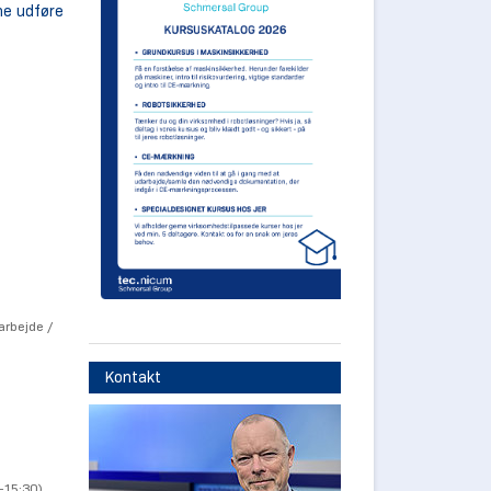
nne udføre
arbejde /
Kontakt
-15:30)