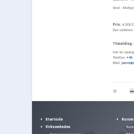
Vest - Midtj
Pris:
4.200 
Der uddeles 
Tilmelding:
Har du spørg
Telefon:
+45 
Mail:
jwind@
Startside
Kurser
Virksomheden
Kurs