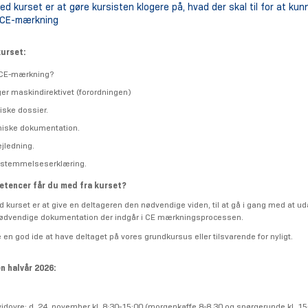
d kurset er at gøre kursisten klogere på, hvad der skal til for at ku
 CE-mærkning
kurset:
 CE-mærkning?
er maskindirektivet (forordningen)
iske dossier.
niske dokumentation.
jledning.
stemmelseserklæring.
etencer får du med fra kurset?
 kurset er at give en deltageren den nødvendige viden, til at gå i gang med at ud
ødvendige dokumentation der indgår i CE mærkningsprocessen.
en god ide at have deltaget på vores grundkursus eller tilsvarende for nyligt.
n halvår 2026:
vidovre: d. 24. november kl. 8:30-15:00 (morgenkaffe 8-8.30 og spørgerunde kl. 15