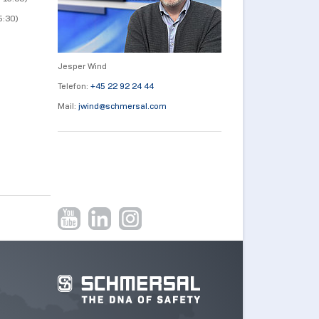
5:30)
Jesper Wind
Telefon:
+45 22 92 24 44
Mail:
jwind@
schmersal.com