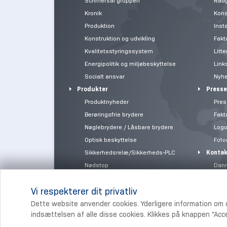
Schmersal gruppen
Rådg
Kronik
Kons
Produktion
Insta
Konstruktion og udvikling
Fakta
Kvalitetsstyringssystem
Litte
Energipolitik og miljøbeskyttelse
Link
Socialt ansvar
Nyh
Produkter
Presse
Produktnyheder
Pres
Berøringsfrie brydere
Fakta
Nøglebrydere / Låsbare brydere
Logo
Optisk beskyttelse
Foto
Sikkerhedsrelæ/Sikkerheds-PLC
Kontak
Nødstop
Dan
Webshop
Indust
Vi respekterer dit privatliv
Brochurer
Aktuel
Dette website anvender cookies. Yderligere information om 
Kvalitet
indsættelsen af alle disse cookies. Klikkes på knappen "Acc
Leveringsbetingelser