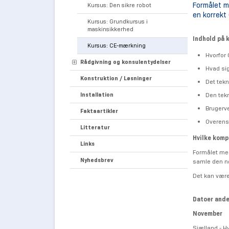
Formålet me
Kursus: Den sikre robot
en korrekt
Kursus: Grundkursus i
maskinsikkerhed
Indhold på 
Kursus: CE-mærkning
Hvorfor
Rådgivning og konsulentydelser
Hvad sig
Konstruktion / Løsninger
Det tekn
Installation
Den tek
Brugerve
Faktaartikler
Overens
Litteratur
Hvilke komp
Links
Formålet med
Nyhedsbrev
samle den n
Det kan være 
Datoer ande
November
Sjælland - H