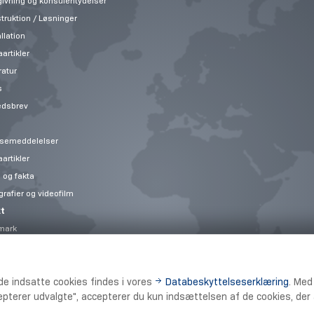
ivning og konsulentydelser
truktion / Løsninger
llation
artikler
ratur
s
edsbrev
semeddelelser
artikler
 og fakta
grafier og videofilm
t
mark
ry Solutions
t
de indsatte cookies findes i vores
Databeskyttelseserklæring
. Med
epterer udvalgte", accepterer du kun indsættelsen af de cookies, der a