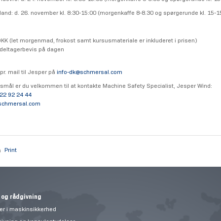
ylland: d. 26. november kl. 8:30-15:00 (morgenkaffe 8-8.30 og spørgerunde kl. 15-1
DKK
(let morgenmad, frokost samt kursusmateriale er inkluderet i prisen)
deltagerbevis på dagen
pr. mail til Jesper på
info-dk@
schmersal.com
smål er du velkommen til at kontakte Machine Safety Specialist, Jesper Wind:
22 92 24 44
schmersal.com
Print
 og rådgivning
er i maskinsikkerhed