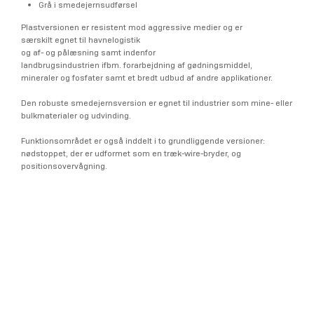
Grå i smedejernsudførsel
Plastversionen er resistent mod aggressive medier og er
særskilt egnet til havnelogistik
og af- og pålæsning samt indenfor
landbrugsindustrien ifbm. forarbejdning af gødningsmiddel,
mineraler og fosfater samt et bredt udbud af andre applikationer.
Den robuste smedejernsversion er egnet til industrier som mine- eller
bulkmaterialer og udvinding.
Funktionsområdet er også inddelt i to grundliggende versioner:
nødstoppet, der er udformet som en træk-wire-bryder, og
positionsovervågning.