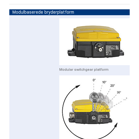
Modulbaserede bryderplatform
Modular switchgear platform