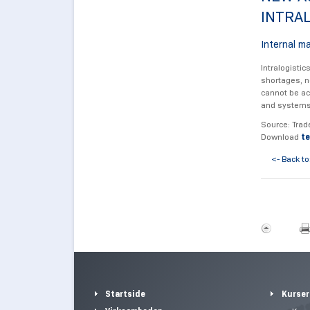
INTRAL
Internal m
Intralogisti
shortages, n
cannot be ac
and systems 
Source: Tra
Download
te
<- Back to
Startside
Kurser