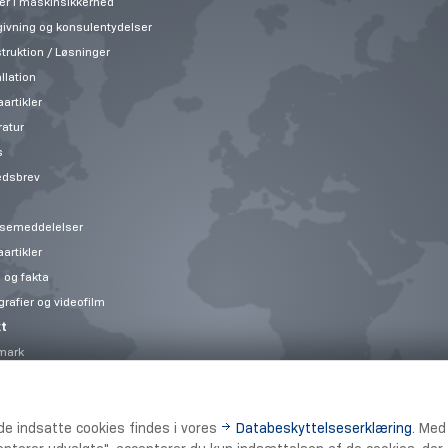
er i maskinsikkerhed
ivning og konsulentydelser
truktion / Løsninger
llation
artikler
ratur
s
edsbrev
semeddelelser
artikler
 og fakta
grafier og videofilm
t
mark
ry Solutions
t
de indsatte cookies findes i vores
Databeskyttelseserklæring
. Med