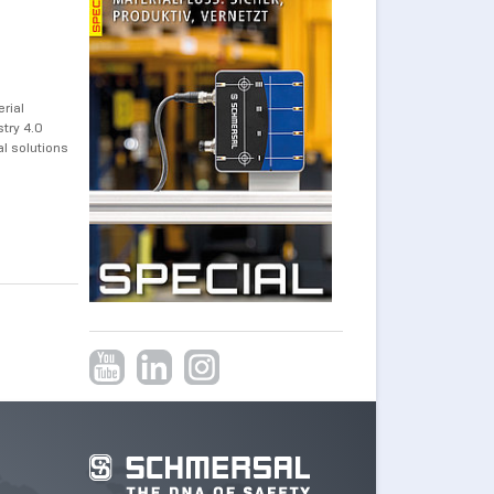
rial
try 4.0
l solutions