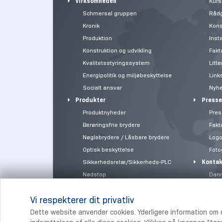
Virksomheden
Kurs
Schmersal gruppen
Rådg
Kronik
Kons
Produktion
Insta
Konstruktion og udvikling
Fakta
Kvalitetsstyringssystem
Litte
Energipolitik og miljøbeskyttelse
Link
Socialt ansvar
Nyh
Produkter
Presse
Produktnyheder
Pres
Berøringsfrie brydere
Fakta
Nøglebrydere / Låsbare brydere
Logo
Optisk beskyttelse
Foto
Sikkerhedsrelæ/Sikkerheds-PLC
Kontak
Nødstop
Dan
Webshop
Indust
Vi respekterer dit privatliv
Brochurer
Aktuel
Dette website anvender cookies. Yderligere information om 
Kvalitet